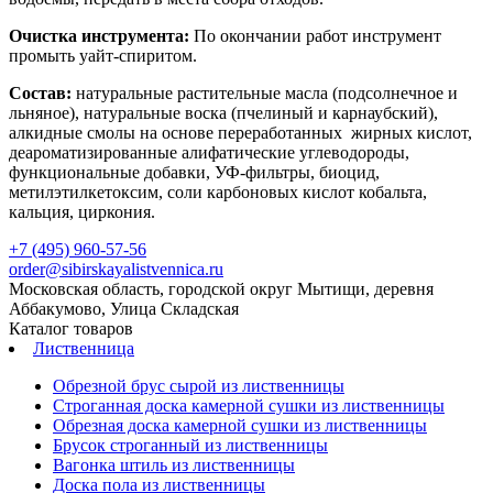
Очистка инструмента:
По окончании работ инструмент
промыть уайт-спиритом.
Состав:
натуральные растительные масла (подсолнечное и
льняное), натуральные воска (пчелиный и карнаубский),
алкидные смолы на основе переработанных жирных кислот,
деароматизированные алифатические углеводороды,
функциональные добавки, УФ-фильтры, биоцид,
метилэтилкетоксим, соли карбоновых кислот кобальта,
кальция, циркония.
+7 (495) 960-57-56
order@sibirskayalistvennica.ru
Московская область, городской округ Мытищи, деревня
Аббакумово, Улица Складская
Каталог товаров
Лиственница
Обрезной брус сырой из лиственницы
Строганная доска камерной сушки из лиственницы
Обрезная доска камерной сушки из лиственницы
Брусок строганный из лиственницы
Вагонка штиль из лиственницы
Доска пола из лиственницы