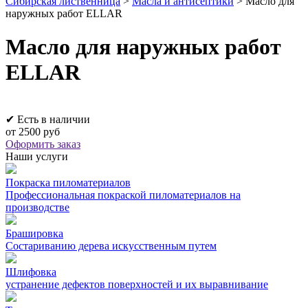
Сибирская лиственница
>
Масла и антисептики
>
Масло для
наружных работ ELLAR
Масло для наружных работ
ELLAR
✔ Есть в наличии
от
2500 руб
Оформить заказ
Наши услуги
Покраска пиломатериалов
Профессиональная покраской пиломатериалов на
производстве
Брашировка
Состариванию дерева искусственным путем
Шлифовка
устранение дефектов поверхностей и их выравнивание