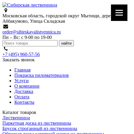
Московская область, городской округ Мытищи, деревня
Аббакумово, Улица Складская
order@sibirskayalistvennica.ru
Пн – Вс: с 9-00 по 19-00
+7 (495) 960-57-56
Заказать звонок
Главная
Покраска пиломатериалов
Услуги
О компании
Доставка
Оплата
Контакты
Каталог товаров
Лиственница
Паркетная доска из лиственницы
Брусок строганный из лиственницы
Обрезная доска камерной сушки из лиственницы